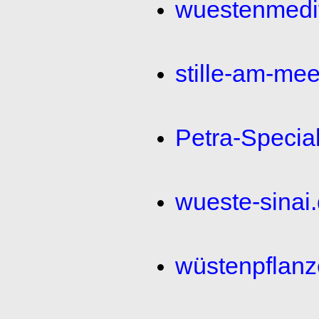
wuestenmedit
stille-am-mee
Petra-Specia
wueste-sinai
wüstenpflanz